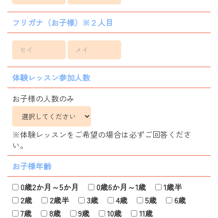
フリガナ（お子様）※２人目
体験レッスン参加人数
お子様の人数のみ
※体験レッスンをご希望の場合は必ずご回答くださ
い。
お子様年齢
0歳2か月～5か月
0歳6か月～1歳
1歳半
2歳
2歳半
3歳
4歳
5歳
6歳
7歳
8歳
9歳
10歳
11歳